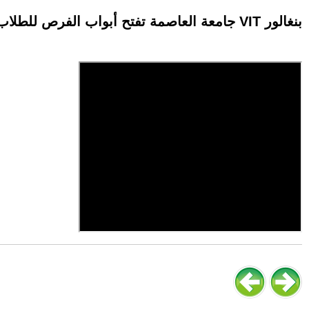
جامعة العاصمة تفتح أبواب الفرص للطلاب في البحرين بتعاون مع معهد VIT بنغالور