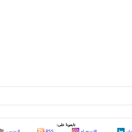
تابعونا على:
دإن
الانستغرام
RSS
اليوتيوب