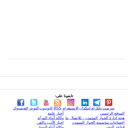
تابعونا على:
بنترست
تيلكرام
لينكدإن
الانستغرام
RSS
اليوتيوب
التويتر
الفيسبوك
الموقع الرئيسي
أخبار عامة
هيئة ادارة الحوار المتمدن - للإتصال بنا
وكالة أنباء المرأة
إحصائيات مؤسسة الحوار المتمدن
اخبار الأدب والفن
قواعد النشر
وكالة أنباء اليسار