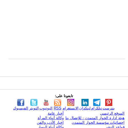
تابعونا على:
بنترست
تيلكرام
لينكدإن
الانستغرام
RSS
اليوتيوب
التويتر
الفيسبوك
الموقع الرئيسي
أخبار عامة
هيئة ادارة الحوار المتمدن - للإتصال بنا
وكالة أنباء المرأة
إحصائيات مؤسسة الحوار المتمدن
اخبار الأدب والفن
قواعد النشر
وكالة أنباء اليسار