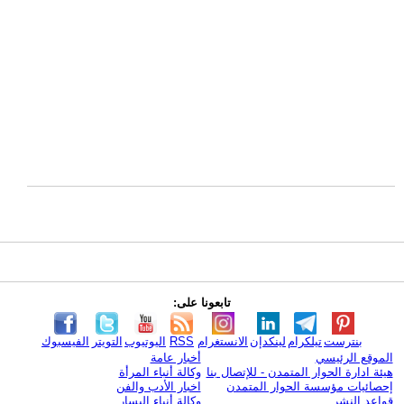
تابعونا على:
بنترست
تيلكرام
لينكدإن
الانستغرام
RSS
اليوتيوب
التويتر
الفيسبوك
الموقع الرئيسي
أخبار عامة
هيئة ادارة الحوار المتمدن - للإتصال بنا
وكالة أنباء المرأة
إحصائيات مؤسسة الحوار المتمدن
اخبار الأدب والفن
قواعد النشر
وكالة أنباء اليسار