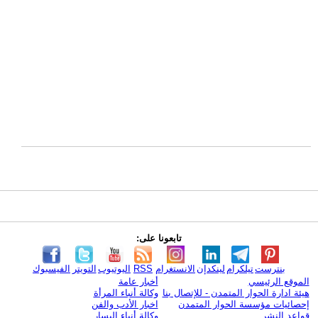
تابعونا على:
بنترست
تيلكرام
لينكدإن
الانستغرام
RSS
اليوتيوب
التويتر
الفيسبوك
الموقع الرئيسي
أخبار عامة
هيئة ادارة الحوار المتمدن - للإتصال بنا
وكالة أنباء المرأة
إحصائيات مؤسسة الحوار المتمدن
اخبار الأدب والفن
قواعد النشر
وكالة أنباء اليسار