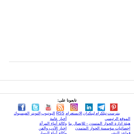
تابعونا على:
بنترست
تيلكرام
لينكدإن
الانستغرام
RSS
اليوتيوب
التويتر
الفيسبوك
الموقع الرئيسي
أخبار عامة
هيئة ادارة الحوار المتمدن - للإتصال بنا
وكالة أنباء المرأة
إحصائيات مؤسسة الحوار المتمدن
اخبار الأدب والفن
قواعد النشر
وكالة أنباء اليسار