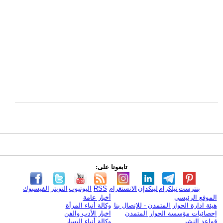
تابعونا على:
بنترست
تيلكرام
لينكدإن
الانستغرام
RSS
اليوتيوب
التويتر
الفيسبوك
الموقع الرئيسي
أخبار عامة
هيئة ادارة الحوار المتمدن - للإتصال بنا
وكالة أنباء المرأة
إحصائيات مؤسسة الحوار المتمدن
اخبار الأدب والفن
قواعد النشر
وكالة أنباء اليسار