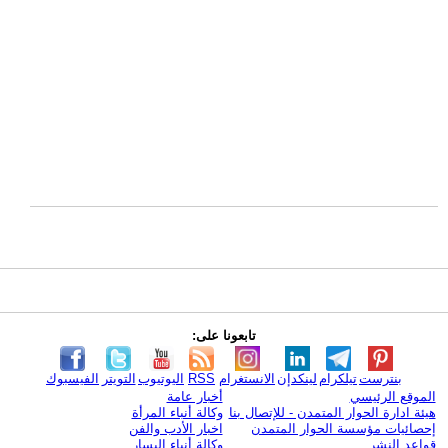
تابعونا على:
بنترست
تيلكرام
لينكدإن
الانستغرام
RSS
اليوتيوب
التويتر
الفيسبوك
الموقع الرئيسي
أخبار عامة
هيئة ادارة الحوار المتمدن - للإتصال بنا
وكالة أنباء المرأة
إحصائيات مؤسسة الحوار المتمدن
اخبار الأدب والفن
قواعد النشر
وكالة أنباء اليسار