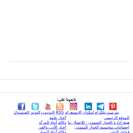
تابعونا على:
بنترست
تيلكرام
لينكدإن
الانستغرام
RSS
اليوتيوب
التويتر
الفيسبوك
الموقع الرئيسي
أخبار عامة
هيئة ادارة الحوار المتمدن - للإتصال بنا
وكالة أنباء المرأة
إحصائيات مؤسسة الحوار المتمدن
اخبار الأدب والفن
قواعد النشر
وكالة أنباء اليسار