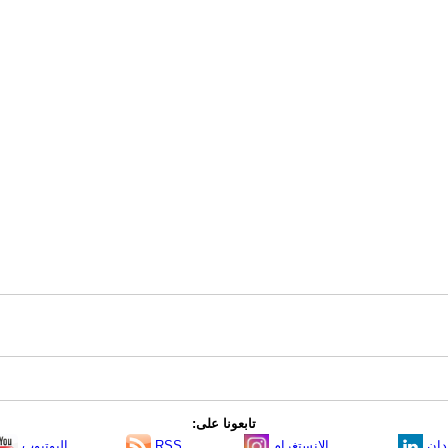
تابعونا على:
دإن
الانستغرام
RSS
اليوتيوب