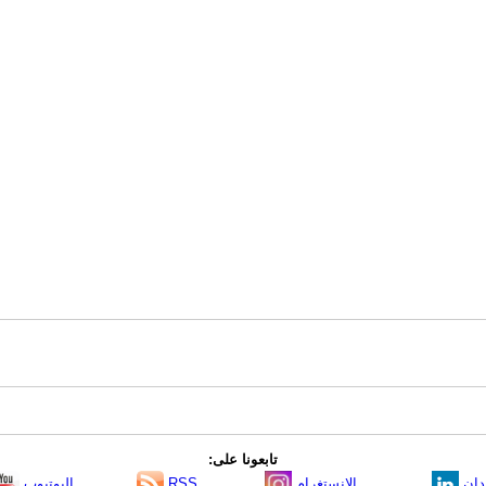
تابعونا على:
دإن
الانستغرام
RSS
اليوتيوب