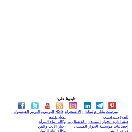
تابعونا على:
بنترست
تيلكرام
لينكدإن
الانستغرام
RSS
اليوتيوب
التويتر
الفيسبوك
الموقع الرئيسي
أخبار عامة
هيئة ادارة الحوار المتمدن - للإتصال بنا
وكالة أنباء المرأة
إحصائيات مؤسسة الحوار المتمدن
اخبار الأدب والفن
قواعد النشر
وكالة أنباء اليسار