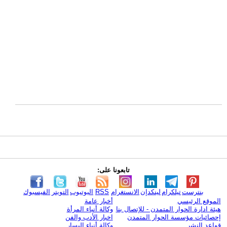
تابعونا على:
بنترست
تيلكرام
لينكدإن
الانستغرام
RSS
اليوتيوب
التويتر
الفيسبوك
الموقع الرئيسي
أخبار عامة
هيئة ادارة الحوار المتمدن - للإتصال بنا
وكالة أنباء المرأة
إحصائيات مؤسسة الحوار المتمدن
اخبار الأدب والفن
قواعد النشر
وكالة أنباء اليسار