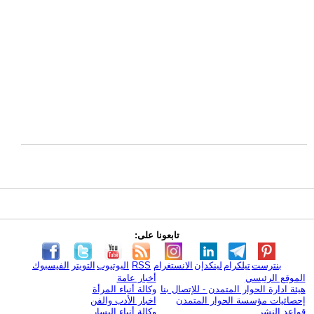
تابعونا على:
بنترست
تيلكرام
لينكدإن
الانستغرام
RSS
اليوتيوب
التويتر
الفيسبوك
الموقع الرئيسي
أخبار عامة
هيئة ادارة الحوار المتمدن - للإتصال بنا
وكالة أنباء المرأة
إحصائيات مؤسسة الحوار المتمدن
اخبار الأدب والفن
قواعد النشر
وكالة أنباء اليسار