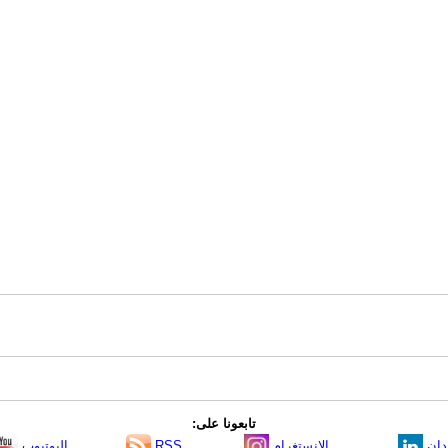
تابعونا على:
دإن
الانستغرام
RSS
اليوتيوب