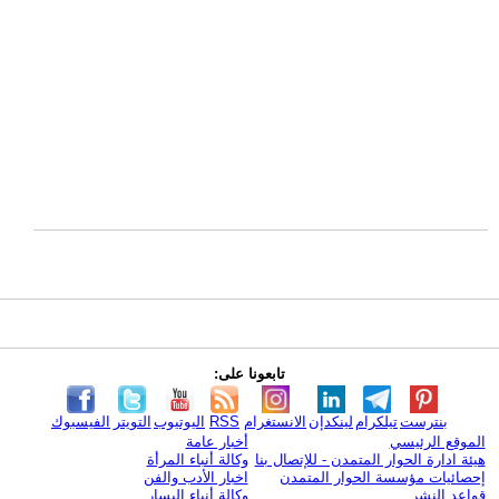
تابعونا على:
بنترست
تيلكرام
لينكدإن
الانستغرام
RSS
اليوتيوب
التويتر
الفيسبوك
الموقع الرئيسي
أخبار عامة
هيئة ادارة الحوار المتمدن - للإتصال بنا
وكالة أنباء المرأة
إحصائيات مؤسسة الحوار المتمدن
اخبار الأدب والفن
قواعد النشر
وكالة أنباء اليسار