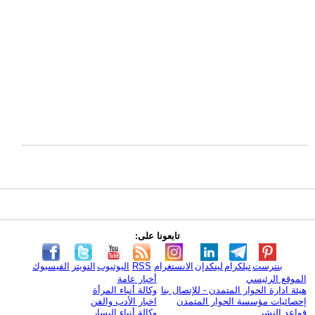
تابعونا على:
بنترست
تيلكرام
لينكدإن
الانستغرام
RSS
اليوتيوب
التويتر
الفيسبوك
الموقع الرئيسي
أخبار عامة
هيئة ادارة الحوار المتمدن - للإتصال بنا
وكالة أنباء المرأة
إحصائيات مؤسسة الحوار المتمدن
اخبار الأدب والفن
قواعد النشر
وكالة أنباء اليسار