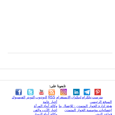
تابعونا على:
بنترست
تيلكرام
لينكدإن
الانستغرام
RSS
اليوتيوب
التويتر
الفيسبوك
الموقع الرئيسي
أخبار عامة
هيئة ادارة الحوار المتمدن - للإتصال بنا
وكالة أنباء المرأة
إحصائيات مؤسسة الحوار المتمدن
اخبار الأدب والفن
قواعد النشر
وكالة أنباء اليسار