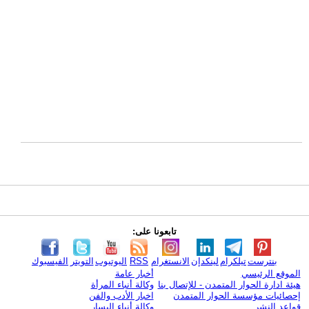
تابعونا على:
بنترست
تيلكرام
لينكدإن
الانستغرام
RSS
اليوتيوب
التويتر
الفيسبوك
الموقع الرئيسي
أخبار عامة
هيئة ادارة الحوار المتمدن - للإتصال بنا
وكالة أنباء المرأة
إحصائيات مؤسسة الحوار المتمدن
اخبار الأدب والفن
قواعد النشر
وكالة أنباء اليسار