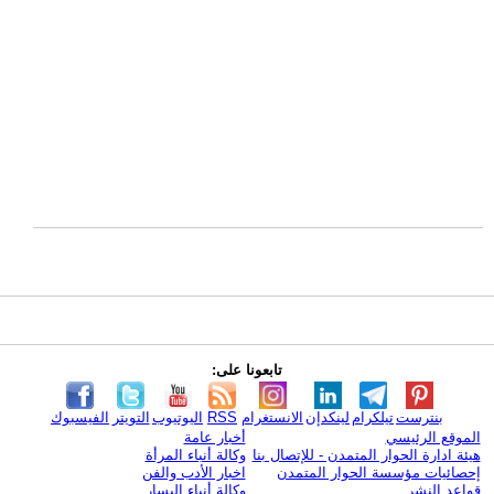
تابعونا على:
بنترست
تيلكرام
لينكدإن
الانستغرام
RSS
اليوتيوب
التويتر
الفيسبوك
الموقع الرئيسي
أخبار عامة
هيئة ادارة الحوار المتمدن - للإتصال بنا
وكالة أنباء المرأة
إحصائيات مؤسسة الحوار المتمدن
اخبار الأدب والفن
قواعد النشر
وكالة أنباء اليسار