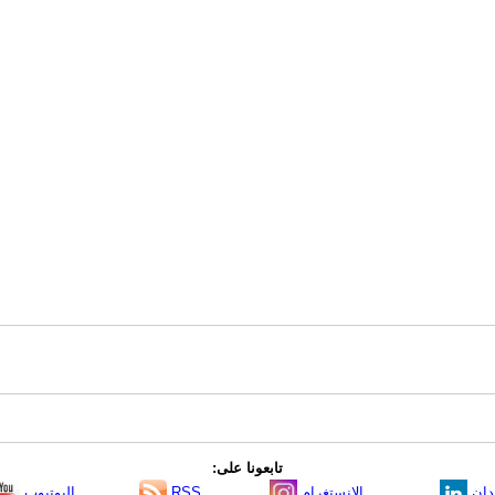
تابعونا على:
دإن
الانستغرام
RSS
اليوتيوب