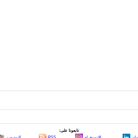
تابعونا على:
دإن
الانستغرام
RSS
اليوتيوب