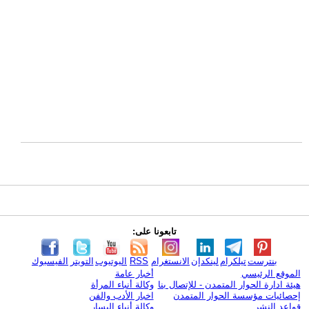
تابعونا على:
بنترست
تيلكرام
لينكدإن
الانستغرام
RSS
اليوتيوب
التويتر
الفيسبوك
الموقع الرئيسي
أخبار عامة
هيئة ادارة الحوار المتمدن - للإتصال بنا
وكالة أنباء المرأة
إحصائيات مؤسسة الحوار المتمدن
اخبار الأدب والفن
قواعد النشر
وكالة أنباء اليسار