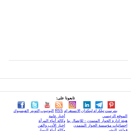
تابعونا على:
بنترست
تيلكرام
لينكدإن
الانستغرام
RSS
اليوتيوب
التويتر
الفيسبوك
الموقع الرئيسي
أخبار عامة
هيئة ادارة الحوار المتمدن - للإتصال بنا
وكالة أنباء المرأة
إحصائيات مؤسسة الحوار المتمدن
اخبار الأدب والفن
قواعد النشر
وكالة أنباء اليسار