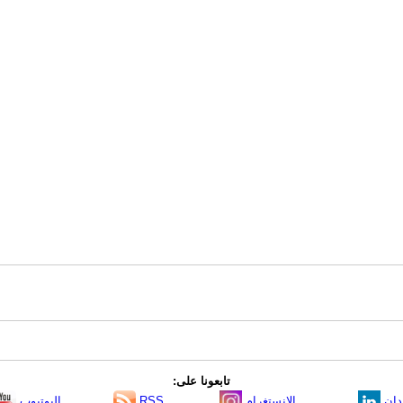
تابعونا على:
دإن
الانستغرام
RSS
اليوتيوب