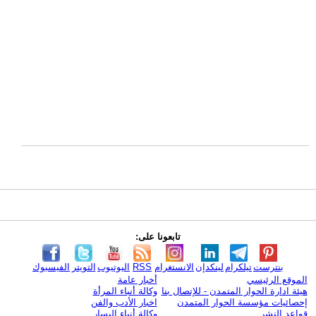
تابعونا على:
بنترست
تيلكرام
لينكدإن
الانستغرام
RSS
اليوتيوب
التويتر
الفيسبوك
الموقع الرئيسي
أخبار عامة
هيئة ادارة الحوار المتمدن - للإتصال بنا
وكالة أنباء المرأة
إحصائيات مؤسسة الحوار المتمدن
اخبار الأدب والفن
قواعد النشر
وكالة أنباء اليسار