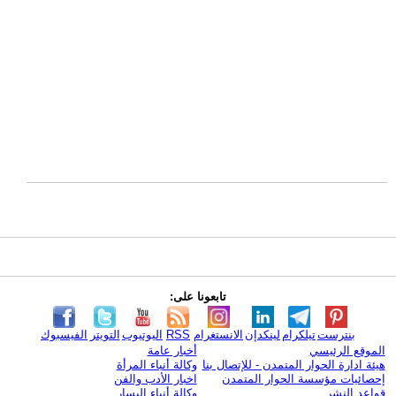
تابعونا على:
بنترست
تيلكرام
لينكدإن
الانستغرام
RSS
اليوتيوب
التويتر
الفيسبوك
الموقع الرئيسي
أخبار عامة
هيئة ادارة الحوار المتمدن - للإتصال بنا
وكالة أنباء المرأة
إحصائيات مؤسسة الحوار المتمدن
اخبار الأدب والفن
قواعد النشر
وكالة أنباء اليسار