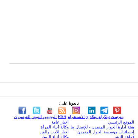
تابعونا على:
بنترست
تيلكرام
لينكدإن
الانستغرام
RSS
اليوتيوب
التويتر
الفيسبوك
الموقع الرئيسي
أخبار عامة
هيئة ادارة الحوار المتمدن - للإتصال بنا
وكالة أنباء المرأة
إحصائيات مؤسسة الحوار المتمدن
اخبار الأدب والفن
قواعد النشر
وكالة أنباء اليسار