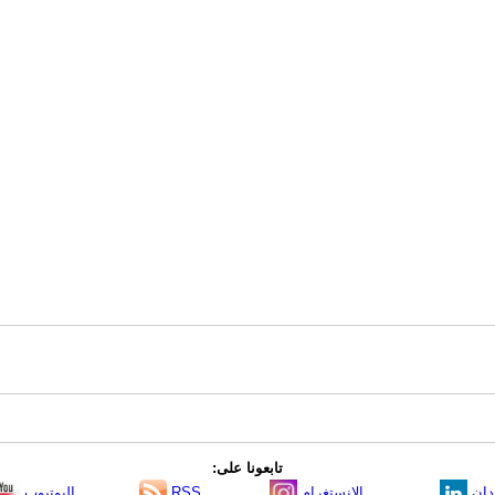
تابعونا على:
دإن
الانستغرام
RSS
اليوتيوب