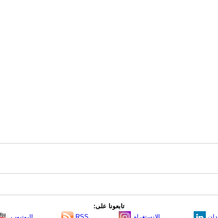
تابعونا على:
دإن
الانستغرام
RSS
اليوتيوب