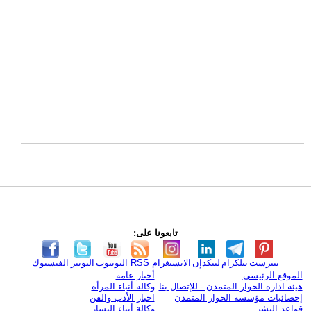
تابعونا على:
بنترست
تيلكرام
لينكدإن
الانستغرام
RSS
اليوتيوب
التويتر
الفيسبوك
الموقع الرئيسي
أخبار عامة
هيئة ادارة الحوار المتمدن - للإتصال بنا
وكالة أنباء المرأة
إحصائيات مؤسسة الحوار المتمدن
اخبار الأدب والفن
قواعد النشر
وكالة أنباء اليسار