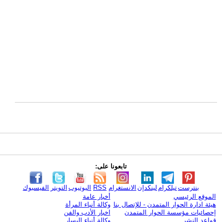
تابعونا على:
بنترست
تيلكرام
لينكدإن
الانستغرام
RSS
اليوتيوب
التويتر
الفيسبوك
الموقع الرئيسي
أخبار عامة
هيئة ادارة الحوار المتمدن - للإتصال بنا
وكالة أنباء المرأة
إحصائيات مؤسسة الحوار المتمدن
اخبار الأدب والفن
قواعد النشر
وكالة أنباء اليسار