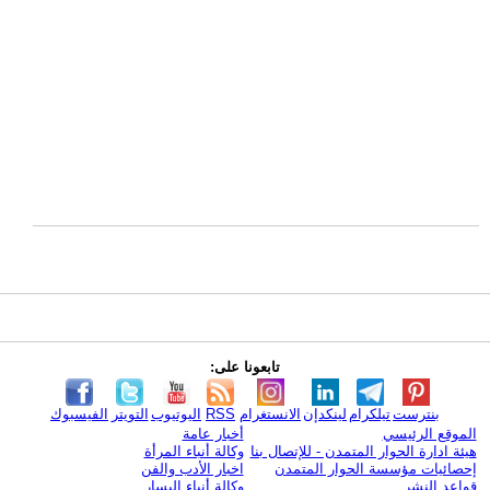
تابعونا على:
بنترست
تيلكرام
لينكدإن
الانستغرام
RSS
اليوتيوب
التويتر
الفيسبوك
الموقع الرئيسي
أخبار عامة
هيئة ادارة الحوار المتمدن - للإتصال بنا
وكالة أنباء المرأة
إحصائيات مؤسسة الحوار المتمدن
اخبار الأدب والفن
قواعد النشر
وكالة أنباء اليسار