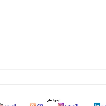
تابعونا على:
دإن
الانستغرام
RSS
اليوتيوب