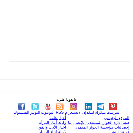
تابعونا على:
بنترست
تيلكرام
لينكدإن
الانستغرام
RSS
اليوتيوب
التويتر
الفيسبوك
الموقع الرئيسي
أخبار عامة
هيئة ادارة الحوار المتمدن - للإتصال بنا
وكالة أنباء المرأة
إحصائيات مؤسسة الحوار المتمدن
اخبار الأدب والفن
قواعد النشر
وكالة أنباء اليسار