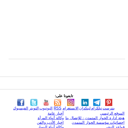
تابعونا على:
بنترست
تيلكرام
لينكدإن
الانستغرام
RSS
اليوتيوب
التويتر
الفيسبوك
الموقع الرئيسي
أخبار عامة
هيئة ادارة الحوار المتمدن - للإتصال بنا
وكالة أنباء المرأة
إحصائيات مؤسسة الحوار المتمدن
اخبار الأدب والفن
قواعد النشر
وكالة أنباء اليسار