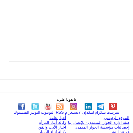
تابعونا على:
بنترست
تيلكرام
لينكدإن
الانستغرام
RSS
اليوتيوب
التويتر
الفيسبوك
الموقع الرئيسي
أخبار عامة
هيئة ادارة الحوار المتمدن - للإتصال بنا
وكالة أنباء المرأة
إحصائيات مؤسسة الحوار المتمدن
اخبار الأدب والفن
قواعد النشر
وكالة أنباء اليسار