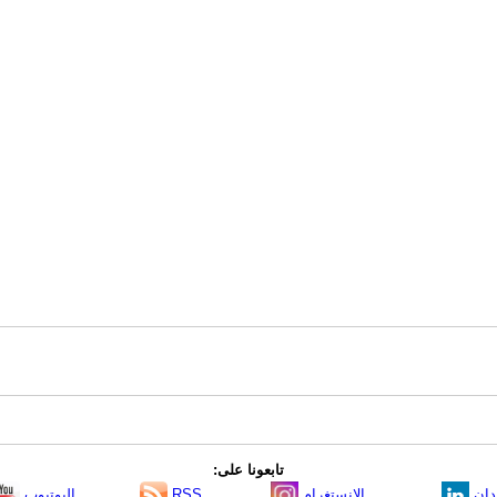
تابعونا على:
دإن
الانستغرام
RSS
اليوتيوب