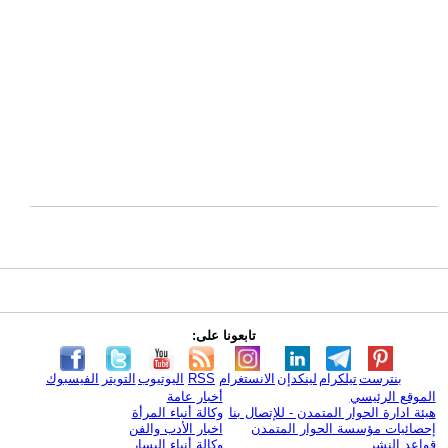
تابعونا على:
بنترست
تيلكرام
لينكدإن
الانستغرام
RSS
اليوتيوب
التويتر
الفيسبوك
الموقع الرئيسي
أخبار عامة
هيئة ادارة الحوار المتمدن - للإتصال بنا
وكالة أنباء المرأة
إحصائيات مؤسسة الحوار المتمدن
اخبار الأدب والفن
قواعد النشر
وكالة أنباء اليسار