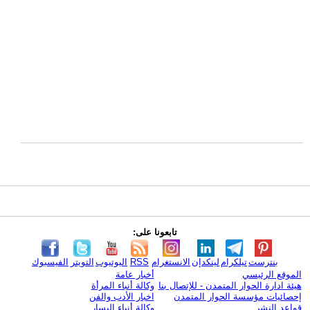
تابعونا على:
بنترست
تيلكرام
لينكدإن
الانستغرام
RSS
اليوتيوب
التويتر
الفيسبوك
الموقع الرئيسي
أخبار عامة
هيئة ادارة الحوار المتمدن - للإتصال بنا
وكالة أنباء المرأة
إحصائيات مؤسسة الحوار المتمدن
اخبار الأدب والفن
قواعد النشر
وكالة أنباء اليسار