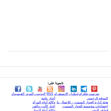
تابعونا على:
بنترست
تيلكرام
لينكدإن
الانستغرام
RSS
اليوتيوب
التويتر
الفيسبوك
الموقع الرئيسي
أخبار عامة
هيئة ادارة الحوار المتمدن - للإتصال بنا
وكالة أنباء المرأة
إحصائيات مؤسسة الحوار المتمدن
اخبار الأدب والفن
قواعد النشر
وكالة أنباء اليسار