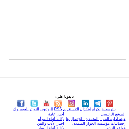
تابعونا على:
بنترست
تيلكرام
لينكدإن
الانستغرام
RSS
اليوتيوب
التويتر
الفيسبوك
الموقع الرئيسي
أخبار عامة
هيئة ادارة الحوار المتمدن - للإتصال بنا
وكالة أنباء المرأة
إحصائيات مؤسسة الحوار المتمدن
اخبار الأدب والفن
قواعد النشر
وكالة أنباء اليسار