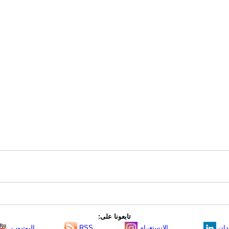
تابعونا على:
دإن
الانستغرام
RSS
اليوتيوب