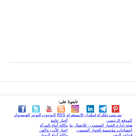
تابعونا على:
بنترست
تيلكرام
لينكدإن
الانستغرام
RSS
اليوتيوب
التويتر
الفيسبوك
الموقع الرئيسي
أخبار عامة
هيئة ادارة الحوار المتمدن - للإتصال بنا
وكالة أنباء المرأة
إحصائيات مؤسسة الحوار المتمدن
اخبار الأدب والفن
قواعد النشر
وكالة أنباء اليسار