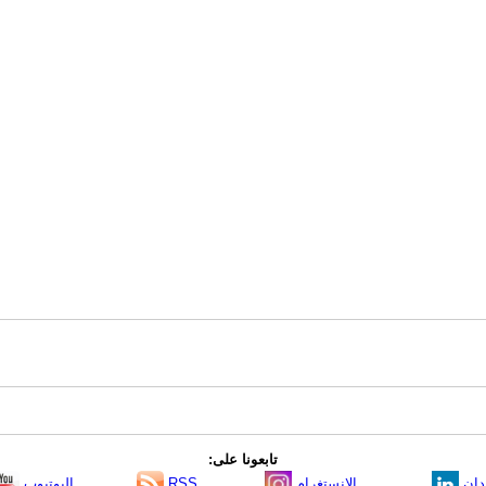
تابعونا على:
دإن
الانستغرام
RSS
اليوتيوب