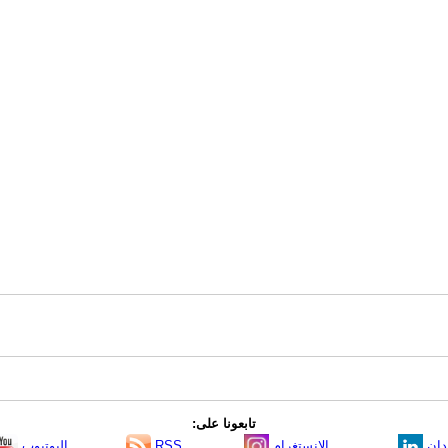
تابعونا على:
دإن
الانستغرام
RSS
اليوتيوب