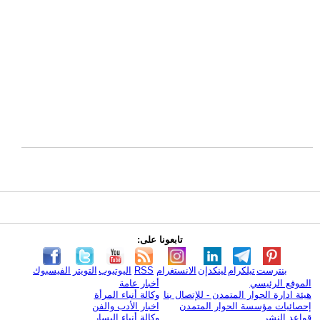
تابعونا على:
بنترست
تيلكرام
لينكدإن
الانستغرام
RSS
اليوتيوب
التويتر
الفيسبوك
الموقع الرئيسي
أخبار عامة
هيئة ادارة الحوار المتمدن - للإتصال بنا
وكالة أنباء المرأة
إحصائيات مؤسسة الحوار المتمدن
اخبار الأدب والفن
قواعد النشر
وكالة أنباء اليسار