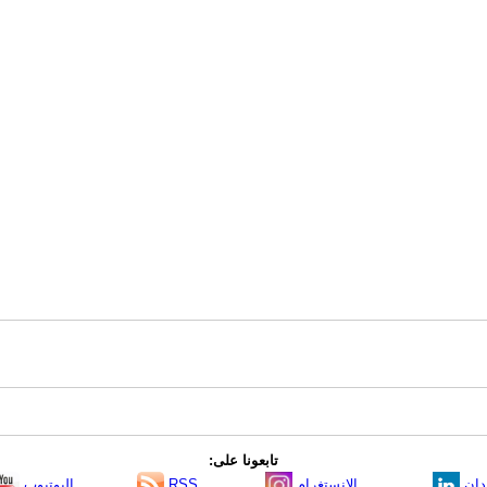
تابعونا على:
دإن
الانستغرام
RSS
اليوتيوب