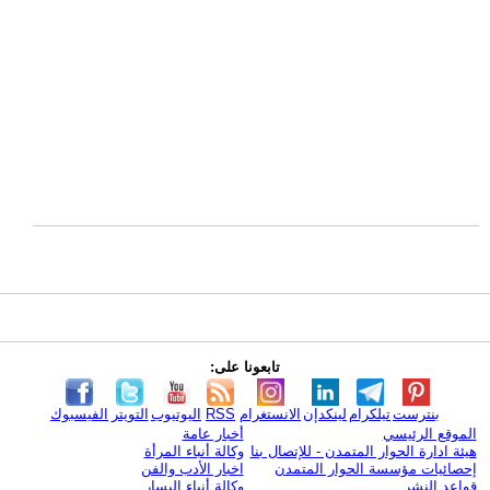
تابعونا على:
بنترست
تيلكرام
لينكدإن
الانستغرام
RSS
اليوتيوب
التويتر
الفيسبوك
الموقع الرئيسي
أخبار عامة
هيئة ادارة الحوار المتمدن - للإتصال بنا
وكالة أنباء المرأة
إحصائيات مؤسسة الحوار المتمدن
اخبار الأدب والفن
قواعد النشر
وكالة أنباء اليسار