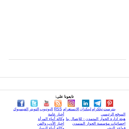
تابعونا على:
بنترست
تيلكرام
لينكدإن
الانستغرام
RSS
اليوتيوب
التويتر
الفيسبوك
الموقع الرئيسي
أخبار عامة
هيئة ادارة الحوار المتمدن - للإتصال بنا
وكالة أنباء المرأة
إحصائيات مؤسسة الحوار المتمدن
اخبار الأدب والفن
قواعد النشر
وكالة أنباء اليسار